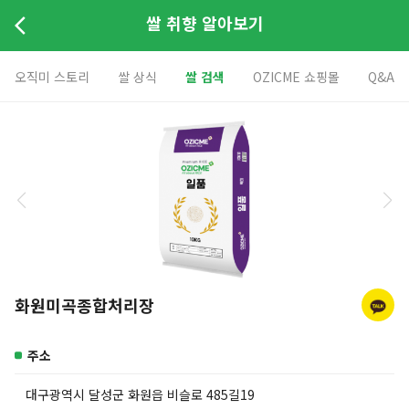
쌀 취향 알아보기
오직미 스토리
쌀 상식
쌀 검색
OZICME 쇼핑몰
Q&A
화원미곡종합처리장
주소
대구광역시 달성군 화원읍 비슬로 485길19